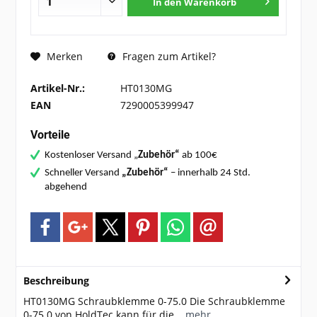
In den
Warenkorb
Fragen zum Artikel?
Merken
Artikel-Nr.:
HT0130MG
EAN
7290005399947
Vorteile
Kostenloser Versand „
Zubehör“
ab 100€
Schneller Versand
„Zubehör“
– innerhalb 24 Std.
abgehend
Beschreibung
HT0130MG Schraubklemme 0-75.0 Die Schraubklemme
0-75.0 von HoldTec kann für die...
mehr