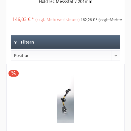
HoldTec Messstativ 201mm
146,03 € *
22
(zzgl. Mehrwertsteuer)
(zzgl. Mehrwerts
162,26 € *
Filtern