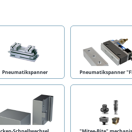
Pneumatikspanner
Pneumatikspanner "F
Backen-Schnellwechselsystem