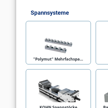
Spannsysteme
"Polymut" Mehrfachspannsystem
KOHN Spannstöcke