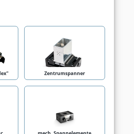
lex"
Zentrumspanner
"Mitee-Bite" mechanische Spannsysteme
mech. Spannelemente