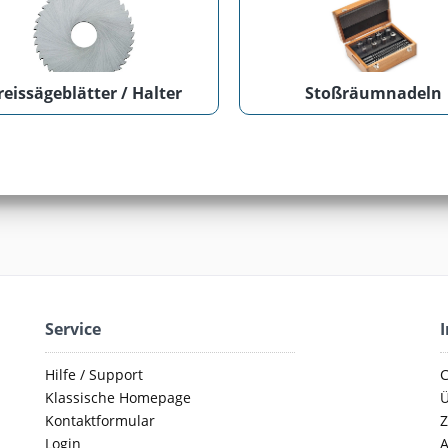
reissägeblätter / Halter
Stoßräumnadeln
Service
Hilfe / Support
C
Klassische Homepage
Ü
Kontaktformular
Z
Login