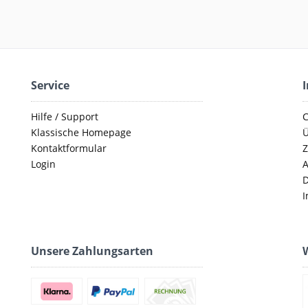
Service
Hilfe / Support
C
Klassische Homepage
Ü
Kontaktformular
Z
Login
D
I
Unsere Zahlungsarten
W