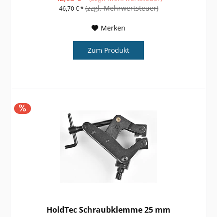
bitte...
(zzgl. Mehrwertsteuer)
46,70 € *
Merken
Zum Produkt
HoldTec Schraubklemme 25 mm