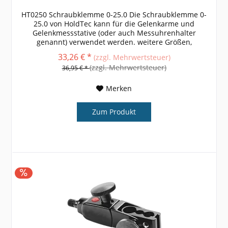
HT0250 Schraubklemme 0-25.0 Die Schraubklemme 0-
25.0 von HoldTec kann für die Gelenkarme und
Gelenkmessstative (oder auch Messuhrenhalter
genannt) verwendet werden. weitere Größen,
Informationen und technische Daten entnehmen Sie
33,26 € *
(zzgl. Mehrwertsteuer)
bitte...
(zzgl. Mehrwertsteuer)
36,95 € *
Merken
Zum Produkt