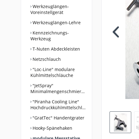
Werkzeuglängen-
Voreinstellgerät
Werkzeuglängen-Lehre
Kennzeichnungs-
Werkzeug
T-Nuten Abdeckleisten
Netzschlauch
"Loc-Line" modulare
Kühlmittelschläuche
"JetSpray"
Minimalmengenschmiersystem
"Piranha Cooling Line"
Hochdruckkühlmittelschläuche
"GratTec" Handentgrater
Hooky-Spänehaken
modulare Messstative