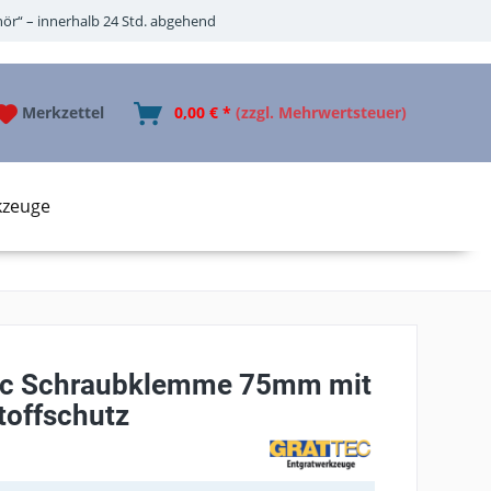
ör“ – innerhalb 24 Std. abgehend
Merkzettel
0,00 € *
(zzgl. Mehrwertsteuer)
kzeuge
c Schraubklemme 75mm mit
toffschutz