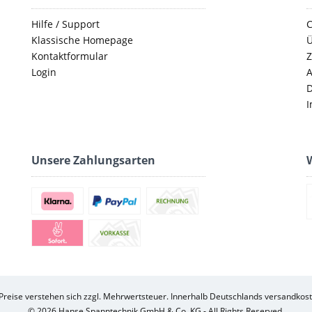
Hilfe / Support
C
Klassische Homepage
Ü
Kontaktformular
Z
Login
D
I
Unsere Zahlungsarten
W
 Preise verstehen sich zzgl. Mehrwertsteuer. Innerhalb Deutschlands versandkost
© 2026 Hanse Spanntechnik GmbH & Co. KG - All Rights Reserved.