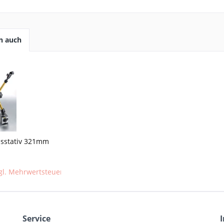
n auch
sstativ 321mm
gl. Mehrwertsteuer)
(zzgl. Mehrwertsteuer)
251,87 € *
Service