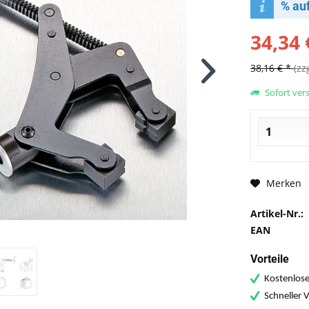
% au
34,34 
38,16 € *
(zz
Sofort vers
Merken
Artikel-Nr.:
EAN
Vorteile
Kostenlose
Schneller 