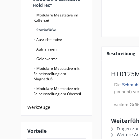
"HoldTec"
Modulare Messtative im
Kofferset
Stativfüße
Ausrichtstative
Aufnahmen
Beschreibung
Gelenkarme
Modulare Messtative mit
HT0125MG
Feineinstellung am
Magnetfuß
Die
Schraub
Modulare Messtative mit
genannt) ve
Feineinstellung am Oberteil
weitere Grö
Werkzeuge
Weiterfü
Fragen zum
Vorteile
Weitere Ar