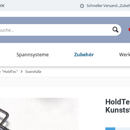
00€
Schneller Versand „Zubeh
Zubehör
Spannsysteme
Wer
e "HoldTec"
Stativfüße
HoldTe
Kunsts