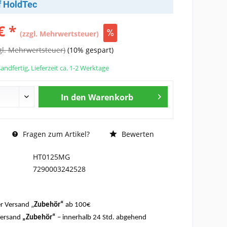
f HoldTec
€ *
(zzgl. Mehrwertsteuer)
gl. Mehrwertsteuer)
(10% gespart)
andfertig, Lieferzeit ca. 1-2 Werktage
In den
Warenkorb
Fragen zum Artikel?
Bewerten
HT0125MG
7290003242528
r Versand „
Zubehör“
ab 100€
Versand
„Zubehör“
– innerhalb 24 Std. abgehend