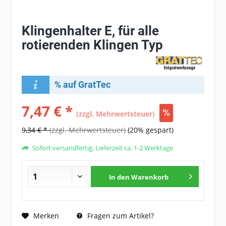
Klingenhalter E, für alle
rotierenden Klingen Typ
% auf GratTec
7,47 € *
(zzgl. Mehrwertsteuer)
9,34 € *
(zzgl. Mehrwertsteuer)
(20% gespart)
Sofort versandfertig, Lieferzeit ca. 1-2 Werktage
In den
Warenkorb
Fragen zum Artikel?
Merken