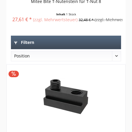
Mitee Bite T-Nutenstein für T-Nut 8
Inhalt
1 Stück
27,61 € *
27
(zzgl. Mehrwertsteuer)
(zzgl. Mehrwertste
32,48 € *
Filtern