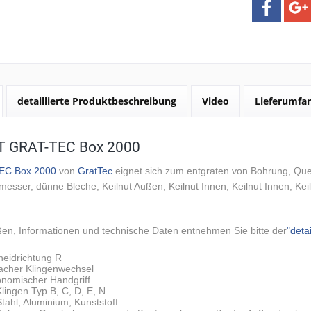
detaillierte Produktbeschreibung
Video
Lieferumfa
T GRAT-TEC Box 2000
EC Box 2000
von
GratTec
eignet sich zum
entgraten
von
Bohrung, Que
sser, dünne Bleche, Keilnut Außen, Keilnut Innen, Keilnut Innen, Kei
ßen, Informationen und technische Daten entnehmen Sie bitte der
"deta
neidrichtung R
facher Klingenwechsel
onomischer Handgriff
Klingen Typ B, C, D, E, N
Stahl, Aluminium, Kunststoff