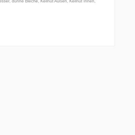
er, dünne Bleche, Keilnut Außen, Keilnut Innen,