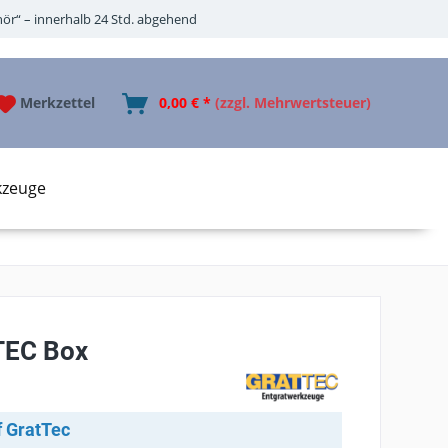
ör“ – innerhalb 24 Std. abgehend
Merkzettel
0,00 € *
(zzgl. Mehrwertsteuer)
kzeuge
TEC Box
f GratTec