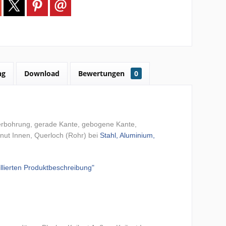
ng
Download
Bewertungen
0
rbohrung, gerade Kante, gebogene Kante,
lnut Innen, Querloch (Rohr)
bei
Stahl, Aluminium,
illierten Produktbeschreibung"