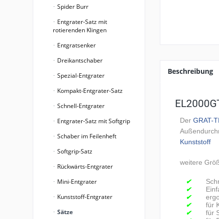
Spider Burr
Entgrater-Satz mit
rotierenden Klingen
Entgratsenker
Dreikantschaber
Beschreibung
Spezial-Entgrater
Kompakt-Entgrater-Satz
EL2000G
Schnell-Entgrater
Der
GRAT-T
Entgrater-Satz mit Softgrip
Außendurchme
Schaber im Feilenheft
Kunststoff
Softgrip-Satz
weitere Grö
Rückwärts-Entgrater
Sch
Mini-Entgrater
✔
Ein
✔
Kunststoff-Entgrater
erg
✔
für 
✔
Sätze
für 
✔