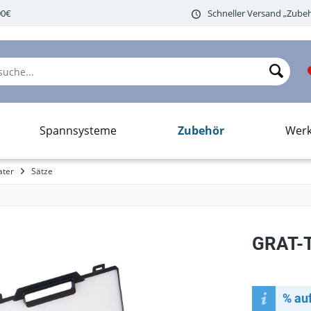
00€
Schneller Versand „Zubeh
Zubehör
Spannsysteme
Wer
ater
Sätze
GRAT-
% au