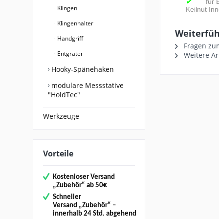
für
✔
Klingen
Keilnut In
Klingenhalter
Weiterfüh
Handgriff
Fragen zum
Entgrater
Weitere Ar
Hooky-Spänehaken
modulare Messstative
"HoldTec"
Werkzeuge
Vorteile
Kostenloser Versand
„
Zubehör“
ab 50€
Schneller
Versand
„Zubehör“
–
innerhalb 24 Std. abgehend