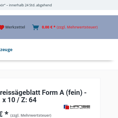
ör“ – innerhalb 24 Std. abgehend
Merkzettel
0,00 € *
(zzgl. Mehrwertsteuer)
zeuge
eissägeblatt Form A (fein) -
 x 10 / Z: 64
€ *
(zzgl. Mehrwertsteuer)