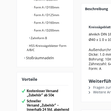
Form A / D100mm
Beschreibung
Form A / D125mm
Form A / D160mm
Kreissägeblat
Form A / D200mm
ähnlich DIN 1
Zahnform B
Ø40 x 1.0 x 10
HSS-Kreissägeblätter Form
Außendurch
A/B/C
Dicke: 1.0 m
Stoßräumnadeln
Bohrung: 1
Zähnezahl: 6
Form: A
Vorteile
Weiterführ
Fragen zum
Kostenloser Versand
Weitere Ar
„
Zubehör“
ab 50€
Schneller
Versand
„Zubehör“
–
innerhalb 24 Std. abgehend