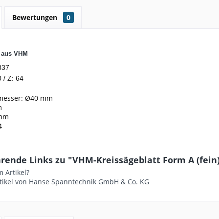
Bewertungen
0
t aus VHM
837
 / Z: 64
messer: Ø40 mm
m
0mm
4
ende Links zu "VHM-Kreissägeblatt Form A (fein) - 
 Artikel?
tikel von Hanse Spanntechnik GmbH & Co. KG