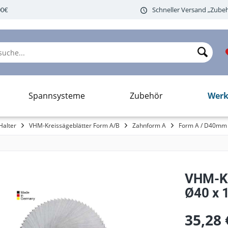
00€
Schneller Versand „Zubeh
Werk
Spannsysteme
Zubehör
Halter
VHM-Kreissägeblätter Form A/B
Zahnform A
Form A / D40mm
VHM-Kr
Ø40 x 1
35,28 