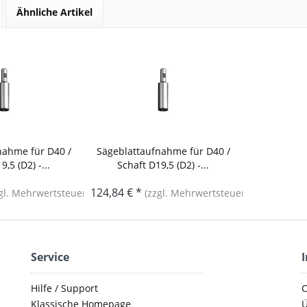
Ähnliche Artikel
nahme für D40 /
Sägeblattaufnahme für D40 /
9,5 (D2) -...
Schaft D19,5 (D2) -...
124,84 € *
gl. Mehrwertsteuer)
(zzgl. Mehrwertsteuer)
Service
Hilfe / Support
C
Klassische Homepage
Ü