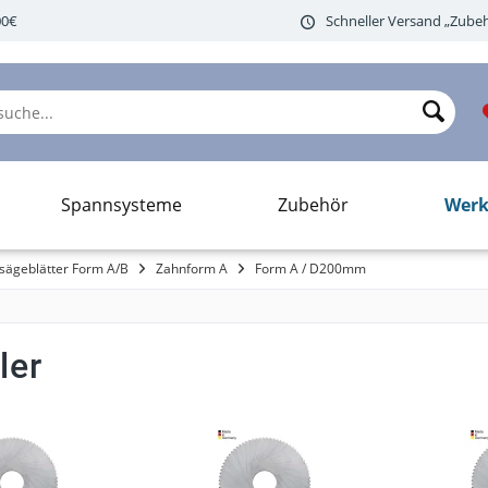
00€
Schneller Versand „Zubeh
Werk
Spannsysteme
Zubehör
sägeblätter Form A/B
Zahnform A
Form A / D200mm
ler