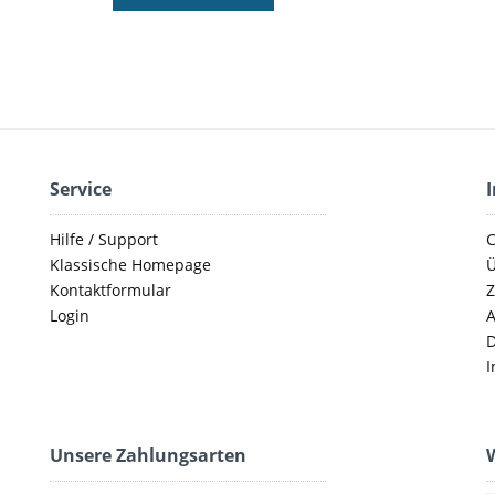
Service
Hilfe / Support
C
Klassische Homepage
Ü
Kontaktformular
Z
Login
D
I
Unsere Zahlungsarten
W