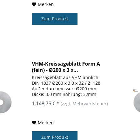
Merken
Zum Produkt
VHM-Kreissägeblatt Form A
(fein) - Ø200 x 3 x...
Kreissägeblatt aus VHM ähnlich
DIN 1837 Ø200 x 3.0 x 32 / Z: 128
Außendurchmesser: Ø200 mm
Dicke: 3.0 mm Bohrung: 32mm
Zähnezahl: 128 Form: A
1.148,75 € *
(zzgl. Mehrwertsteuer)
Merken
Zum Produkt