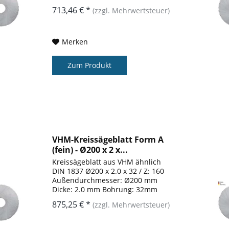
Zähnezahl: 160 Form: A
713,46 € *
(zzgl. Mehrwertsteuer)
Merken
Zum Produkt
VHM-Kreissägeblatt Form A
(fein) - Ø200 x 2 x...
Kreissägeblatt aus VHM ähnlich
DIN 1837 Ø200 x 2.0 x 32 / Z: 160
Außendurchmesser: Ø200 mm
Dicke: 2.0 mm Bohrung: 32mm
Zähnezahl: 160 Form: A
875,25 € *
(zzgl. Mehrwertsteuer)