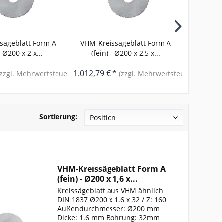
sägeblatt Form A
VHM-Kreissägeblatt Form A
VHM-Kre
- Ø200 x 2 x...
(fein) - Ø200 x 2,5 x...
(fei
1.012,79 € *
1.148,75
(zzgl. Mehrwertsteuer)
(zzgl. Mehrwertsteuer)
Sortierung:
VHM-Kreissägeblatt Form A
(fein) - Ø200 x 1,6 x...
Kreissägeblatt aus VHM ähnlich
DIN 1837 Ø200 x 1.6 x 32 / Z: 160
Außendurchmesser: Ø200 mm
Dicke: 1.6 mm Bohrung: 32mm