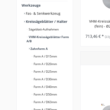
Werkzeuge
Fas- & Senkwerkzeug
VHM-Kreissä
Kreissägeblätter / Halter
(fein) - Ø
Sägeblatt-Aufnahmen
713,46 € *
(zz
VHM-Kreissägeblätter Form
A/B
Zahnform A
Form A / D15mm
Form A / D20mm
Form A / D25mm
Form A / D30mm
Form A / D40mm
Form A / D50mm
Form A / D63mm
Form A / D80mm