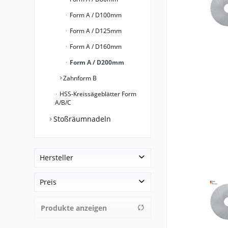
Form A / D100mm
Form A / D125mm
Form A / D160mm
Form A / D200mm
Zahnform B
HSS-Kreissägeblätter Form
A/B/C
Stoßräumnadeln
Hersteller
Hanse Spanntechnik GmbH & Co. KG
Preis
Produkte anzeigen
von
713,46 €
bis
1434,80 €