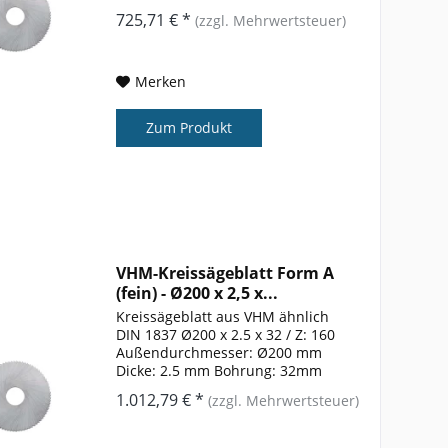
Zähnezahl: 160 Form: A
725,71 € *
(zzgl. Mehrwertsteuer)
Merken
Zum Produkt
VHM-Kreissägeblatt Form A
(fein) - Ø200 x 2,5 x...
Kreissägeblatt aus VHM ähnlich
DIN 1837 Ø200 x 2.5 x 32 / Z: 160
Außendurchmesser: Ø200 mm
Dicke: 2.5 mm Bohrung: 32mm
Zähnezahl: 160 Form: A
1.012,79 € *
(zzgl. Mehrwertsteuer)