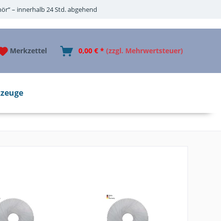
ör“ – innerhalb 24 Std. abgehend
Merkzettel
0,00 € *
(zzgl. Mehrwertsteuer)
zeuge