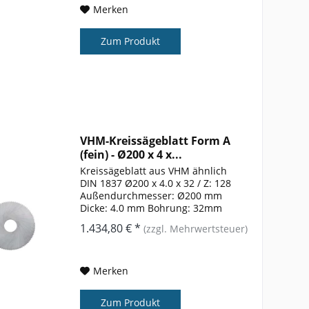
Merken
Zum Produkt
VHM-Kreissägeblatt Form A
(fein) - Ø200 x 4 x...
Kreissägeblatt aus VHM ähnlich
DIN 1837 Ø200 x 4.0 x 32 / Z: 128
Außendurchmesser: Ø200 mm
Dicke: 4.0 mm Bohrung: 32mm
Zähnezahl: 128 Form: A
1.434,80 € *
(zzgl. Mehrwertsteuer)
Merken
Zum Produkt