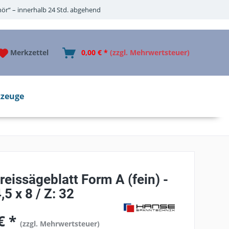
ör“ – innerhalb 24 Std. abgehend
Merkzettel
0,00 € *
(zzgl. Mehrwertsteuer)
zeuge
eissägeblatt Form A (fein) -
,5 x 8 / Z: 32
€ *
(zzgl. Mehrwertsteuer)