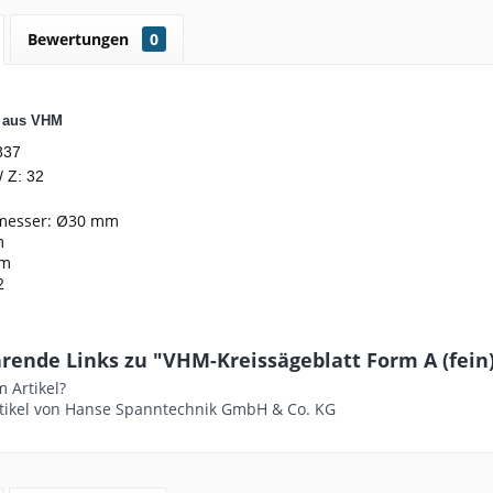
Bewertungen
0
t aus VHM
837
/ Z: 32
messer: Ø30 mm
m
mm
2
ende Links zu "VHM-Kreissägeblatt Form A (fein) - 
 Artikel?
tikel von Hanse Spanntechnik GmbH & Co. KG