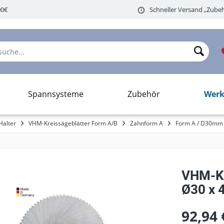
00€
Schneller Versand „Zubeh
Werk
Spannsysteme
Zubehör
Halter
VHM-Kreissägeblätter Form A/B
Zahnform A
Form A / D30mm
VHM-Kr
Ø30 x 4
92,94 