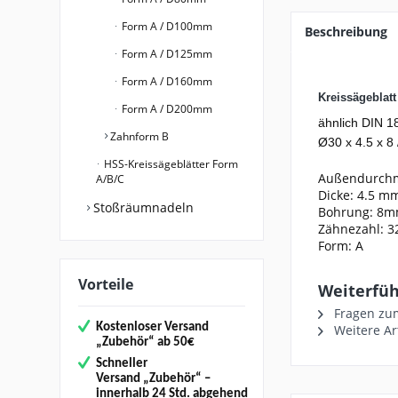
Form A / D100mm
Beschreibung
Form A / D125mm
Form A / D160mm
Kreissägeblat
Form A / D200mm
ähnlich DIN 1
Zahnform B
Ø30 x 4.5 x 8 
HSS-Kreissägeblätter Form
Außendurch
A/B/C
Dicke: 4.5 m
Stoßräumnadeln
Bohrung: 8
Zähnezahl: 3
Form: A
Vorteile
Weiterführ
Fragen zum
Kostenloser Versand
Weitere Ar
„
Zubehör“
ab 50€
Schneller
Versand
„Zubehör“
–
innerhalb 24 Std. abgehend