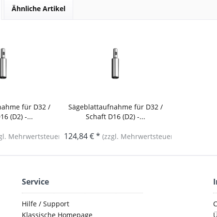
Ähnliche Artikel
nahme für D32 /
Sägeblattaufnahme für D32 /
6 (D2) -...
Schaft D16 (D2) -...
124,84 € *
gl. Mehrwertsteuer)
(zzgl. Mehrwertsteuer)
Service
Hilfe / Support
C
Klassische Homepage
Ü