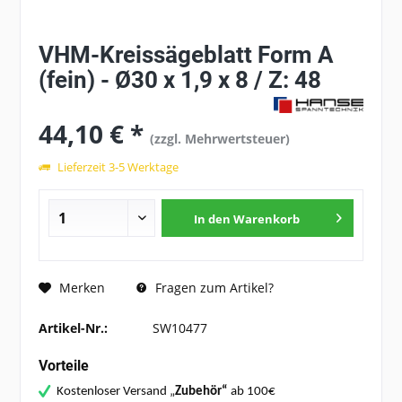
VHM-Kreissägeblatt Form A
(fein) - Ø30 x 1,9 x 8 / Z: 48
44,10 € *
(zzgl. Mehrwertsteuer)
Lieferzeit 3-5 Werktage
In den
Warenkorb
Fragen zum Artikel?
Merken
Artikel-Nr.:
SW10477
Vorteile
Kostenloser Versand „
Zubehör“
ab 100€