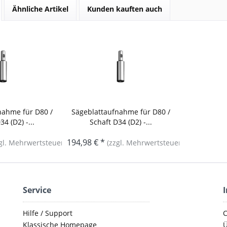
Ähnliche Artikel
Kunden kauften auch
nahme für D80 /
Sägeblattaufnahme für D80 /
4 (D2) -...
Schaft D34 (D2) -...
194,98 € *
gl. Mehrwertsteuer)
(zzgl. Mehrwertsteuer)
Service
Hilfe / Support
C
Klassische Homepage
Ü