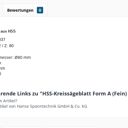
Bewertungen
0
t aus HSS
837
 / Z: 80
messer: Ø80 mm
m
2mm
0
ende Links zu "HSS-Kreissägeblatt Form A (Fein) - 
 Artikel?
tikel von Hanse Spanntechnik GmbH & Co. KG