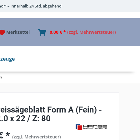
ör“ – innerhalb 24 Std. abgehend
Merkzettel
0,00 € *
(zzgl. Mehrwertsteuer)
zeuge
m
issägeblatt Form A (Fein) -
.0 x 22 / Z: 80
€ *
(zzgl. Mehrwertsteuer)