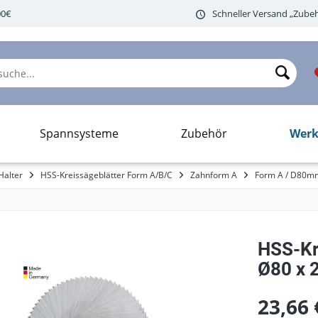
00€
Schneller Versand „Zubeh
Werk
Spannsysteme
Zubehör
Halter
HSS-Kreissägeblätter Form A/B/C
Zahnform A
Form A / D80m
HSS-Kre
Ø80 x 2
23,66 