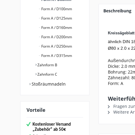
Form A / D100mm
Beschreibung
Form A / D125mm
Form A / D160mm
Kreissägeblat
Form A / D200mm
ähnlich DIN 1
Form A / D250mm
Ø80 x 2.0 x 22
Form A / D315mm
Außendurch
Zahnform B
Dicke: 2.0 m
Bohrung: 2
Zahnform C
Zähnezahl: 8
Form: A
Stoßräumnadeln
Weiterführ
Fragen zum
Vorteile
Weitere Ar
Kostenloser Versand
„
Zubehör“
ab 50€