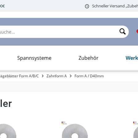
00€
Schneller Versand „Zubeh
Werk
Spannsysteme
Zubehör
ägeblätter Form A/B/C
Zahnform A
Form A / D40mm
ler