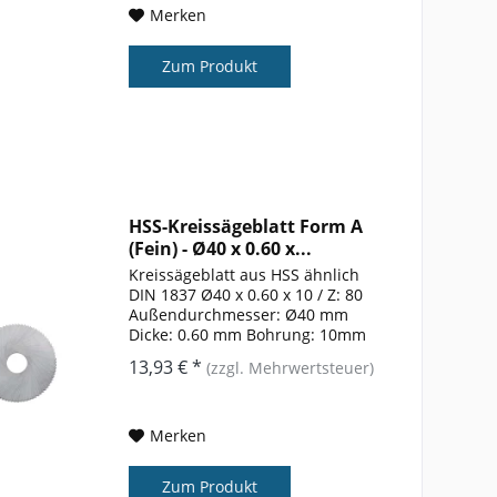
Merken
Zum Produkt
HSS-Kreissägeblatt Form A
(Fein) - Ø40 x 0.60 x...
Kreissägeblatt aus HSS ähnlich
DIN 1837 Ø40 x 0.60 x 10 / Z: 80
Außendurchmesser: Ø40 mm
Dicke: 0.60 mm Bohrung: 10mm
Zähnezahl: 80 Form: A
13,93 € *
(zzgl. Mehrwertsteuer)
Merken
Zum Produkt