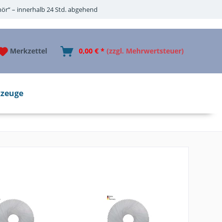
ör“ – innerhalb 24 Std. abgehend
Merkzettel
0,00 € *
(zzgl. Mehrwertsteuer)
zeuge