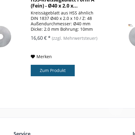
(Fein) - Ø40 x 2.0 x...
Kreissägeblatt aus HSS ähnlich
DIN 1837 Ø40 x 2.0 x 10 / Z: 48
Außendurchmesser: Ø40 mm
Dicke: 2.0 mm Bohrung: 10mm
Zähnezahl: 48 Form: A
16,60 € *
(zzgl. Mehrwertsteuer)
Merken
Zum Produkt
Service