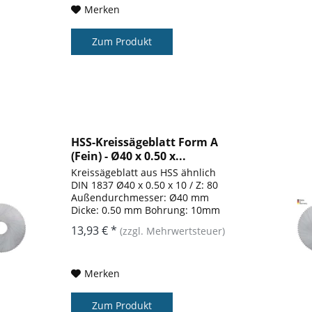
Merken
Zum Produkt
HSS-Kreissägeblatt Form A
(Fein) - Ø40 x 0.50 x...
Kreissägeblatt aus HSS ähnlich
DIN 1837 Ø40 x 0.50 x 10 / Z: 80
Außendurchmesser: Ø40 mm
Dicke: 0.50 mm Bohrung: 10mm
Zähnezahl: 80 Form: A
13,93 € *
(zzgl. Mehrwertsteuer)
Merken
Zum Produkt