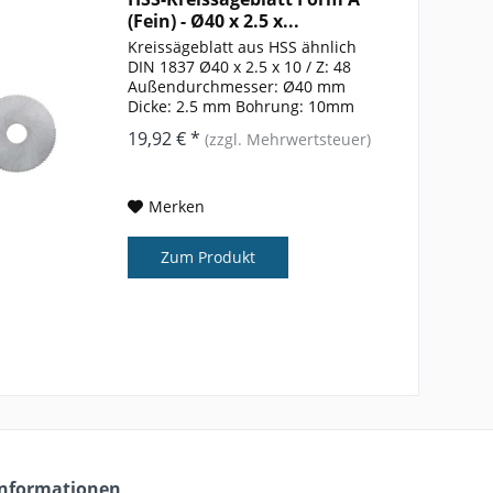
(Fein) - Ø40 x 2.5 x...
Kreissägeblatt aus HSS ähnlich
DIN 1837 Ø40 x 2.5 x 10 / Z: 48
Außendurchmesser: Ø40 mm
Dicke: 2.5 mm Bohrung: 10mm
Zähnezahl: 48 Form: A
19,92 € *
(zzgl. Mehrwertsteuer)
Merken
Zum Produkt
Informationen