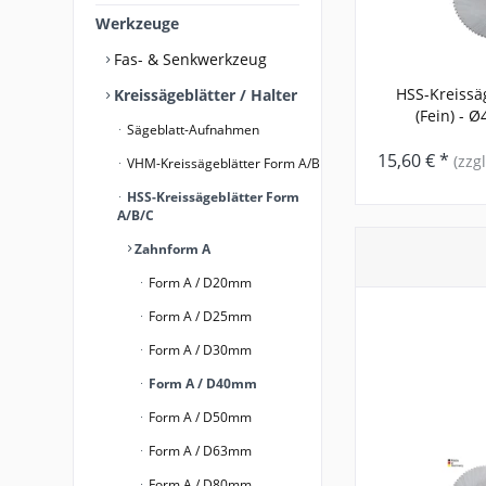
Werkzeuge
Fas- & Senkwerkzeug
HSS-Kreissä
Kreissägeblätter / Halter
(Fein) - Ø
Sägeblatt-Aufnahmen
15,60 € *
(zzg
VHM-Kreissägeblätter Form A/B
HSS-Kreissägeblätter Form
A/B/C
Zahnform A
Form A / D20mm
Form A / D25mm
Form A / D30mm
Form A / D40mm
Form A / D50mm
Form A / D63mm
Form A / D80mm