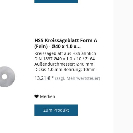
HSS-Kreissägeblatt Form A
(Fein) - Ø40 x 1.0 x...
Kreissägeblatt aus HSS ähnlich
DIN 1837 Ø40 x 1.0 x 10 / Z: 64
Außendurchmesser: Ø40 mm
Dicke: 1.0 mm Bohrung: 10mm
Zähnezahl: 64 Form: A
13,21 € *
(zzgl. Mehrwertsteuer)
Merken
Zum Produkt