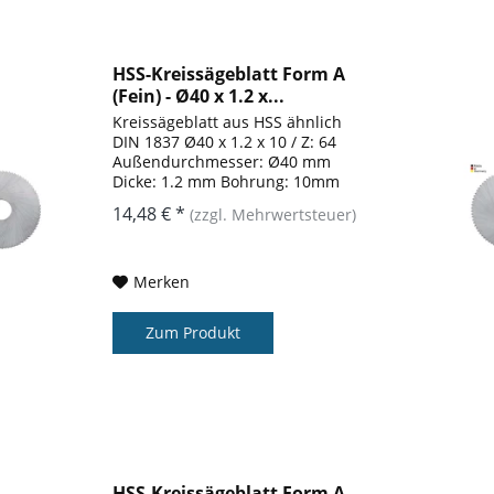
HSS-Kreissägeblatt Form A
(Fein) - Ø40 x 1.2 x...
Kreissägeblatt aus HSS ähnlich
DIN 1837 Ø40 x 1.2 x 10 / Z: 64
Außendurchmesser: Ø40 mm
Dicke: 1.2 mm Bohrung: 10mm
Zähnezahl: 64 Form: A
14,48 € *
(zzgl. Mehrwertsteuer)
Merken
Zum Produkt
HSS-Kreissägeblatt Form A