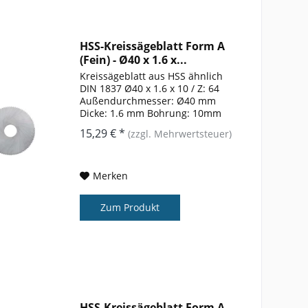
HSS-Kreissägeblatt Form A
(Fein) - Ø40 x 1.6 x...
Kreissägeblatt aus HSS ähnlich
DIN 1837 Ø40 x 1.6 x 10 / Z: 64
Außendurchmesser: Ø40 mm
Dicke: 1.6 mm Bohrung: 10mm
Zähnezahl: 64 Form: A
15,29 € *
(zzgl. Mehrwertsteuer)
Merken
Zum Produkt
HSS-Kreissägeblatt Form A