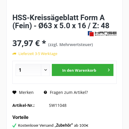
HSS-Kreissägeblatt Form A
(Fein) - Ø63 x 5.0 x 16 / Z: 48
37,97 € *
(zzgl. Mehrwertsteuer)
Lieferzeit 3-5 Werktage
In den
Warenkorb
Fragen zum Artikel?
Merken
Artikel-Nr.:
SW11048
Vorteile
Kostenloser Versand „
Zubehör“
ab 100€