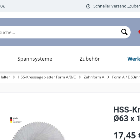
00€
Schneller Versand „Zubeh
Werk
Spannsysteme
Zubehör
Halter
HSS-Kreissägeblätter Form A/B/C
Zahnform A
Form A / D63m
HSS-Kre
Ø63 x 1
17,45 