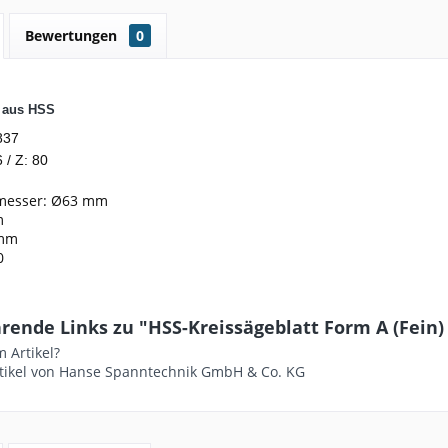
Bewertungen
0
t aus HSS
837
 / Z: 80
messer: Ø63 mm
m
6mm
0
ende Links zu "HSS-Kreissägeblatt Form A (Fein) - 
 Artikel?
tikel von Hanse Spanntechnik GmbH & Co. KG