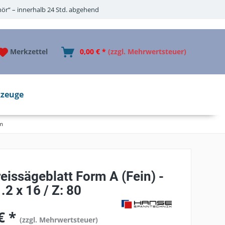
ör“ – innerhalb 24 Std. abgehend
Merkzettel
0,00 € *
(zzgl. Mehrwertsteuer)
zeuge
m
issägeblatt Form A (Fein) -
.2 x 16 / Z: 80
€ *
(zzgl. Mehrwertsteuer)