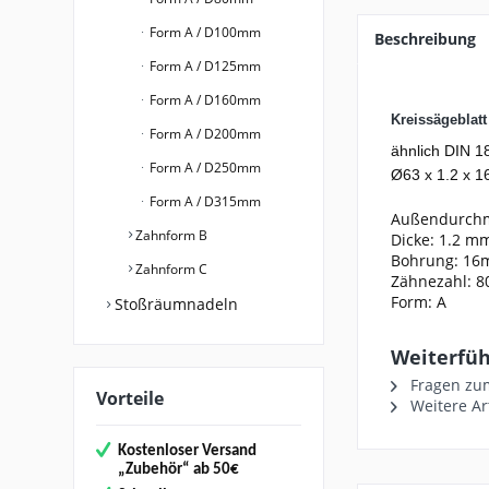
Form A / D100mm
Beschreibung
Form A / D125mm
Form A / D160mm
Kreissägeblat
Form A / D200mm
ähnlich DIN 1
Form A / D250mm
Ø63 x 1.2 x 16
Form A / D315mm
Außendurch
Zahnform B
Dicke: 1.2 m
Bohrung: 1
Zahnform C
Zähnezahl: 8
Form: A
Stoßräumnadeln
Weiterführ
Fragen zum
Vorteile
Weitere Ar
Kostenloser Versand
„
Zubehör“
ab 50€