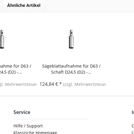
Ähnliche Artikel
nahme für D63 /
Sägeblattaufnahme für D63 /
4,5 (D2) -...
Schaft D24,5 (D2) -...
124,84 € *
gl. Mehrwertsteuer)
(zzgl. Mehrwertsteuer)
Service
Hilfe / Support
C
Klassische Homepage
Ü