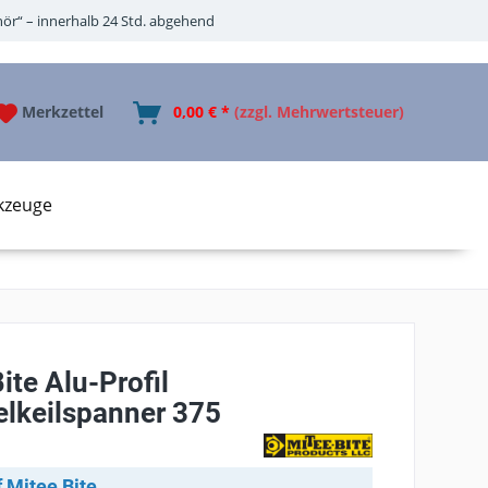
ör“ – innerhalb 24 Std. abgehend
Merkzettel
0,00 € *
(zzgl. Mehrwertsteuer)
kzeuge
ite Alu-Profil
elkeilspanner 375
 Mitee Bite