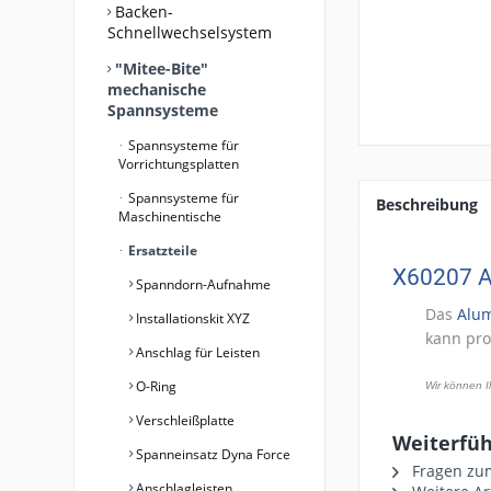
Backen-
Schnellwechselsystem
"Mitee-Bite"
mechanische
Spannsysteme
Spannsysteme für
Vorrichtungsplatten
Spannsysteme für
Beschreibung
Maschinentische
Ersatzteile
X60207 Al
Spanndorn-Aufnahme
Das
Alum
Installationskit XYZ
kann pro
Anschlag für Leisten
O-Ring
Wir können I
Verschleißplatte
Weiterfüh
Spanneinsatz Dyna Force
Fragen zum
Anschlagleisten