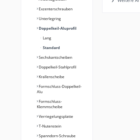
Weitere Art
Exzenterschrauben
Unterlegring
Doppelkeil-Aluprofil
Lang
Standard
Sechskantscheiben
Doppelkeil-Stahlprofil
Krallenscheibe
Formschluss-Doppelkeil-
Alu
Formschluss-
Klemmscheibe
Verriegelungsplatte
T-Nutenstein
Spanndorn-Schraube