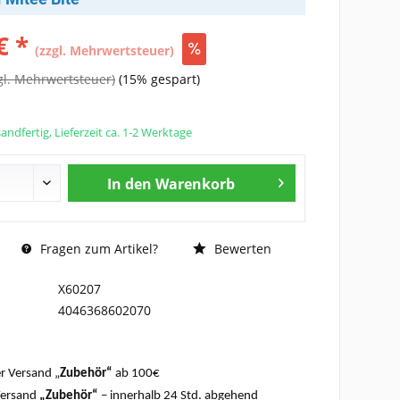
€ *
(zzgl. Mehrwertsteuer)
gl. Mehrwertsteuer)
(15% gespart)
andfertig, Lieferzeit ca. 1-2 Werktage
In den
Warenkorb
Fragen zum Artikel?
Bewerten
X60207
4046368602070
r Versand „
Zubehör“
ab 100€
Versand
„Zubehör“
– innerhalb 24 Std. abgehend