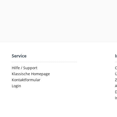
Service
Hilfe / Support
C
Klassische Homepage
Ü
Kontaktformular
Z
Login
D
I