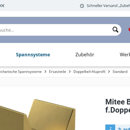
00€
Schneller Versand „Zubeh
Spannsysteme
Zubehör
Wer
mechanische Spannsysteme
Ersatzteile
Doppelkeil-Aluprofil
Standard
Mitee B
f.Dopp
% auf