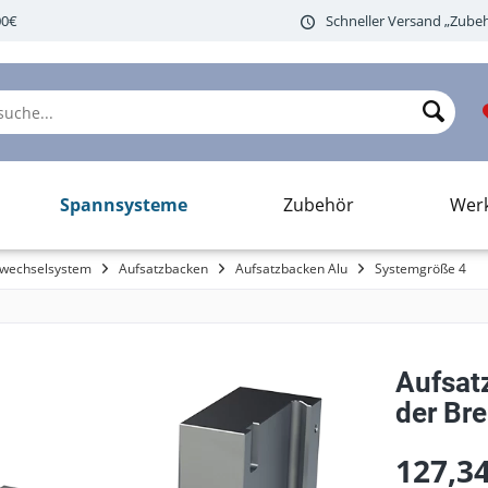
00€
Schneller Versand „Zubeh
Spannsysteme
Zubehör
Wer
lwechselsystem
Aufsatzbacken
Aufsatzbacken Alu
Systemgröße 4
Aufsat
der Br
127,34