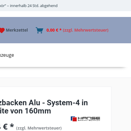
ör“ – innerhalb 24 Std. abgehend
Merkzettel
0,00 € *
(zzgl. Mehrwertsteuer)
kzeuge
zbacken Alu - System-4 in
eite von 160mm
 € *
(zzgl. Mehrwertsteuer)