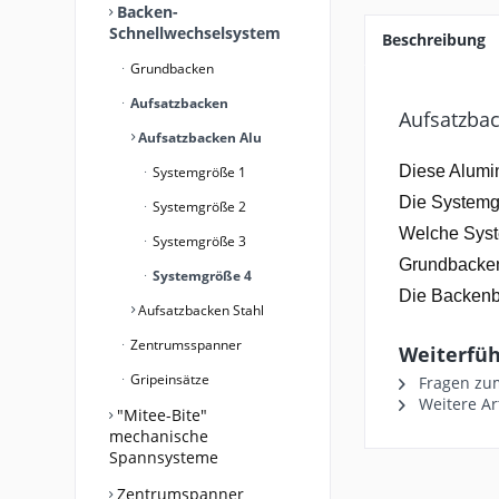
Backen-
Schnellwechselsystem
Beschreibung
Grundbacken
Aufsatzbacken
Aufsatzbac
Aufsatzbacken Alu
Diese Alumi
Systemgröße 1
Die Systemgr
Systemgröße 2
Welche Syst
Systemgröße 3
Grundbacken 
Systemgröße 4
Die Backenbr
Aufsatzbacken Stahl
Zentrumsspanner
Weiterfüh
Gripeinsätze
Fragen zum
Weitere Ar
"Mitee-Bite"
mechanische
Spannsysteme
Zentrumspanner