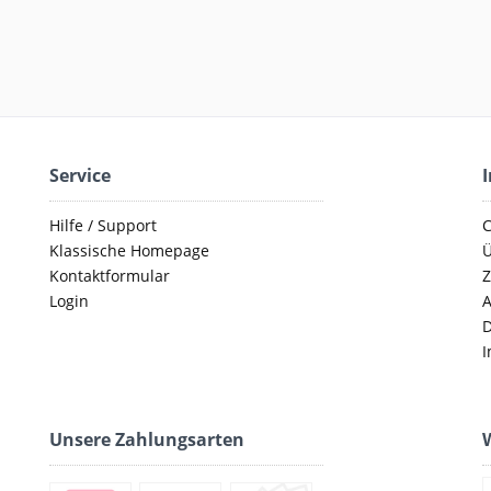
Service
Hilfe / Support
C
Klassische Homepage
Ü
Kontaktformular
Z
Login
D
I
Unsere Zahlungsarten
W