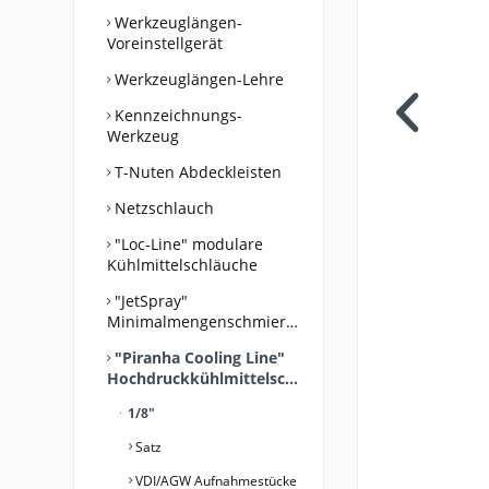
Werkzeuglängen-
Voreinstellgerät
Werkzeuglängen-Lehre
Kennzeichnungs-
Werkzeug
T-Nuten Abdeckleisten
Netzschlauch
"Loc-Line" modulare
Kühlmittelschläuche
"JetSpray"
Minimalmengenschmiersystem
"Piranha Cooling Line"
Hochdruckkühlmittelschläuche
1/8"
Satz
VDI/AGW Aufnahmestücke