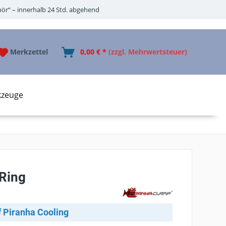
ör“ – innerhalb 24 Std. abgehend
Merkzettel
0,00 € *
(zzgl. Mehrwertsteuer)
kzeuge
-Ring
f Piranha Cooling