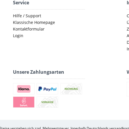
Service
Hilfe / Support
C
Klassische Homepage
Ü
Kontaktformular
Z
Login
D
I
Unsere Zahlungsarten
W
 Preise verstehen sich zzgl. Mehrwertsteuer. Innerhalb Deutschlands versandkost