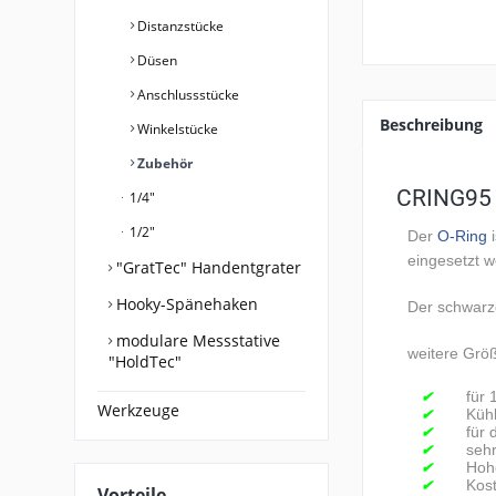
Distanzstücke
Düsen
Anschlussstücke
Beschreibung
Winkelstücke
Zubehör
CRING95 
1/4"
1/2"
Der
O-Ring
eingesetzt 
"GratTec" Handentgrater
Hooky-Spänehaken
Der schwarz
modulare Messstative
weitere Grö
"HoldTec"
für 
✔
Werkzeuge
Kühl
✔
für
✔
sehr
✔
Hohe
✔
Kost
✔
Vorteile