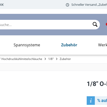
00€
Schneller Versand „Zubeh
Zubehör
Spannsysteme
Wer
e" Hochdruckkühlmittelschläuche
1/8"
Zubehör
1/8" O
% au