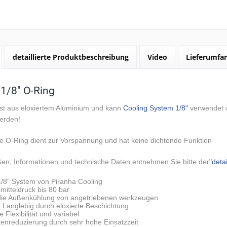
detaillierte Produktbeschreibung
Video
Lieferumfa
1/8" O-Ring
ist aus
eloxiertem Aluminium
und kann
Cooling System 1/8"
verwendet 
werden!
e O-Ring dient zur Vorspannung und hat keine dichtende Funktion
ßen, Informationen und technische Daten entnehmen Sie bitte der
"deta
1/8" System von Piranha Cooling
mitteldruck bis 80 bar
 die Außenkühlung von angetriebenen werkzeugen
 Langlebig durch eloxierte Beschichtung
 Flexibilität und variabel
enreduzierung durch sehr hohe Einsatzzeit