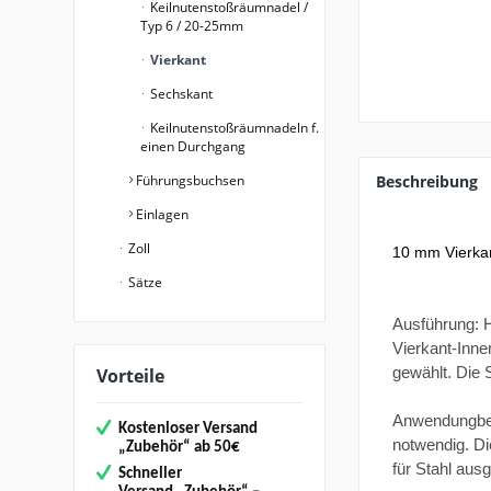
Keilnutenstoßräumnadel /
Typ 6 / 20-25mm
Vierkant
Sechskant
Keilnutenstoßräumnadeln f.
einen Durchgang
Führungsbuchsen
Beschreibung
Einlagen
Zoll
10 mm Vierka
Sätze
Ausführung: H
Vierkant-Inne
gewählt. Die 
Vorteile
Anwendungbere
Kostenloser Versand
notwendig. Di
„
Zubehör“
ab 50€
für Stahl aus
Schneller