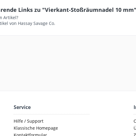
hrende Links zu "Vierkant-Stoßräumnadel 10 mm
 Artikel?
tikel von Hassay Savage Co.
Service
Hilfe / Support
C
Klassische Homepage
Ü
Kontaktformular
Z