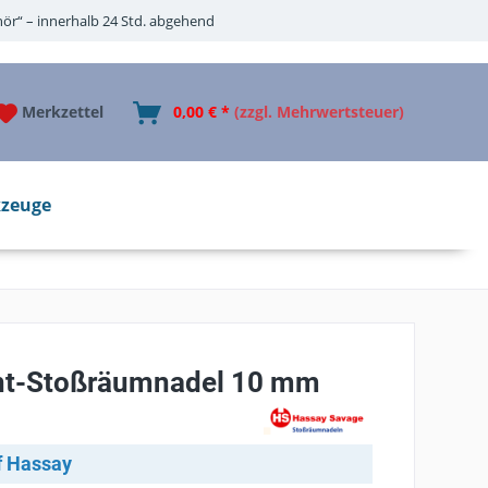
ör“ – innerhalb 24 Std. abgehend
Merkzettel
0,00 € *
(zzgl. Mehrwertsteuer)
zeuge
nt-Stoßräumnadel 10 mm
f Hassay