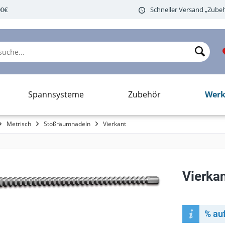
00€
Schneller Versand „Zubeh
Werk
Spannsysteme
Zubehör
Metrisch
Stoßräumnadeln
Vierkant
Vierka
% au