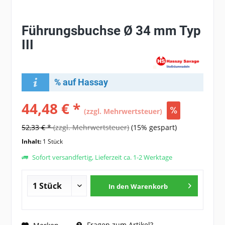
Führungsbuchse Ø 34 mm Typ
III
% auf Hassay
44,48 € *
(zzgl. Mehrwertsteuer)
52,33 € *
(zzgl. Mehrwertsteuer)
(15% gespart)
Inhalt:
1 Stück
Sofort versandfertig, Lieferzeit ca. 1-2 Werktage
In den
Warenkorb
Fragen zum Artikel?