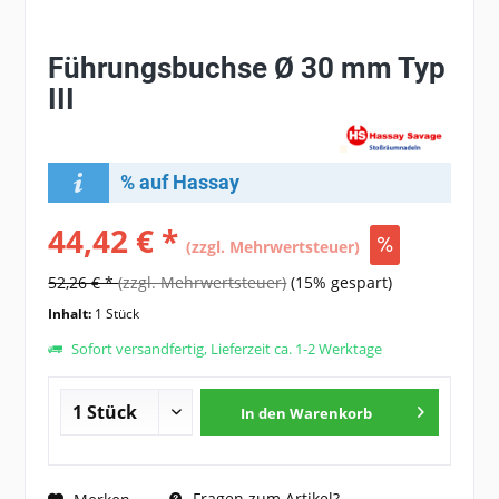
Führungsbuchse Ø 30 mm Typ
III
% auf Hassay
44,42 € *
(zzgl. Mehrwertsteuer)
52,26 € *
(zzgl. Mehrwertsteuer)
(15% gespart)
Inhalt:
1 Stück
Sofort versandfertig, Lieferzeit ca. 1-2 Werktage
In den
Warenkorb
Fragen zum Artikel?