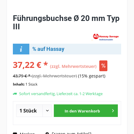
Führungsbuchse Ø 20 mm Typ
III
% auf Hassay
37,22 € *
(zzgl. Mehrwertsteuer)
43,79 € *
(zzgl. Mehrwertsteuer)
(15% gespart)
Inhalt:
1 Stück
Sofort versandfertig, Lieferzeit ca. 1-2 Werktage
In den
Warenkorb
Fragen zum Artikel?