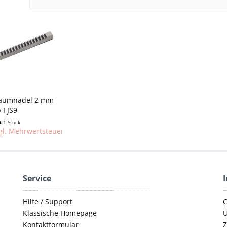
räumnadel 2 mm
 I JS9
lt
1 Stück
gl. Mehrwertsteuer)
(zzgl. Mehrwertsteuer)
157,49 € *
Service
Hilfe / Support
C
Klassische Homepage
Ü
Kontaktformular
Z