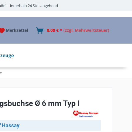
ör“ – innerhalb 24 Std. abgehend
Merkzettel
0,00 € *
(zzgl. Mehrwertsteuer)
zeuge
mm
gsbuchse Ø 6 mm Typ I
f Hassay