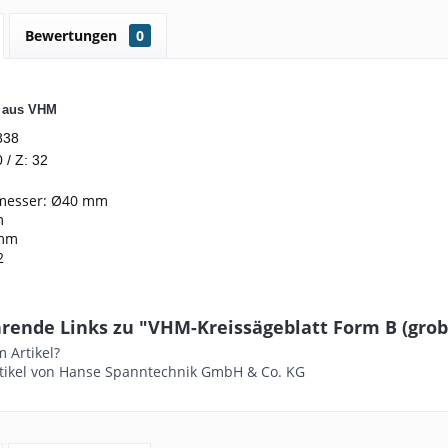
Bewertungen
0
t aus VHM
838
 / Z: 32
messer: Ø40 mm
m
0mm
2
ende Links zu "VHM-Kreissägeblatt Form B (grob) -
 Artikel?
tikel von Hanse Spanntechnik GmbH & Co. KG