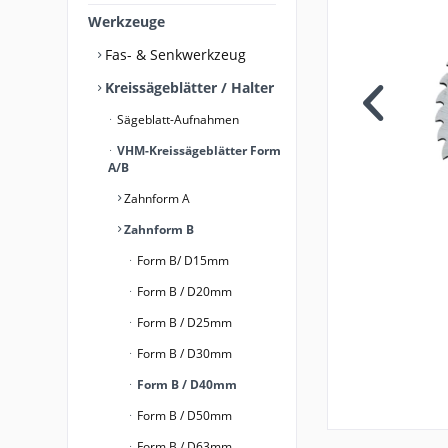
Werkzeuge
Fas- & Senkwerkzeug
Kreissägeblätter / Halter
Sägeblatt-Aufnahmen
VHM-Kreissägeblätter Form
A/B
Zahnform A
Zahnform B
Form B/ D15mm
Form B / D20mm
Form B / D25mm
Form B / D30mm
Form B / D40mm
Form B / D50mm
Form B / D63mm