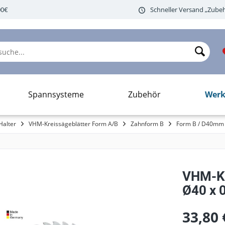
00€
Schneller Versand „Zubeh
Werk
Spannsysteme
Zubehör
Halter
VHM-Kreissägeblätter Form A/B
Zahnform B
Form B / D40mm
VHM-Kr
Ø40 x 0
33,80 