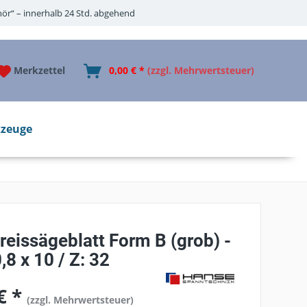
ör“ – innerhalb 24 Std. abgehend
Merkzettel
0,00 € *
(zzgl. Mehrwertsteuer)
zeuge
eissägeblatt Form B (grob) -
,8 x 10 / Z: 32
€ *
(zzgl. Mehrwertsteuer)