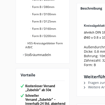
Form B / D80mm
Beschreibung
Form B / D100mm
Form B / D125mm
Kreissägeblat
Form B / D160mm
ähnlich DIN 1
Form B / D200mm
Ø40 x 0.8 x 10
HSS-Kreissägeblätter Form
Außendurch
A/B/C
Dicke: 0.8 m
Stoßräumnadeln
Bohrung: 1
Zähnezahl: 3
Form: B
Vorteile
Weiterführ
Fragen zum
Kostenloser Versand
Weitere Ar
„
Zubehör“
ab 50€
Schneller
Versand
„Zubehör“
–
innerhalb 24 Std. abgehend