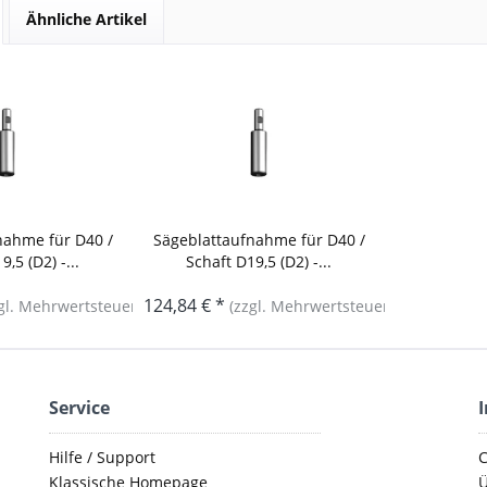
Ähnliche Artikel
nahme für D40 /
Sägeblattaufnahme für D40 /
9,5 (D2) -...
Schaft D19,5 (D2) -...
124,84 € *
gl. Mehrwertsteuer)
(zzgl. Mehrwertsteuer)
Service
Hilfe / Support
C
Klassische Homepage
Ü