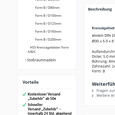
Form B / D80mm
Beschreibung
Form B / D100mm
Form B / D125mm
Kreissägeblat
Form B / D160mm
ähnlich DIN 1
Form B / D200mm
Ø30 x 5.0 x 8 
HSS-Kreissägeblätter Form
Außendurch
A/B/C
Dicke: 5.0 m
Stoßräumnadeln
Bohrung: 8
Zähnezahl: 2
Form: B
Vorteile
Weiterfüh
Fragen zum
Kostenloser Versand
Weitere Ar
„
Zubehör“
ab 50€
Schneller
Versand
„Zubehör“
–
innerhalb 24 Std. abgehend