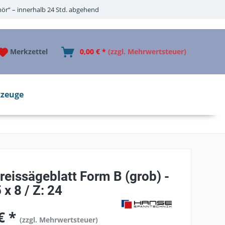
ör“ – innerhalb 24 Std. abgehend
Merkzettel
0,00 € *
(zzgl. Mehrwertsteuer)
zeuge
eissägeblatt Form B (grob) -
 x 8 / Z: 24
€ *
(zzgl. Mehrwertsteuer)