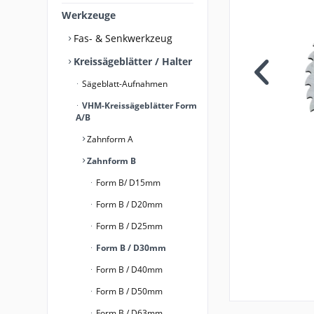
Werkzeuge
Fas- & Senkwerkzeug
Kreissägeblätter / Halter
Sägeblatt-Aufnahmen
VHM-Kreissägeblätter Form
A/B
Zahnform A
Zahnform B
Form B/ D15mm
Form B / D20mm
Form B / D25mm
Form B / D30mm
Form B / D40mm
Form B / D50mm
Form B / D63mm