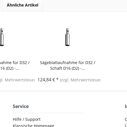
Ähnliche Artikel
nahme für D32 /
Sägeblattaufnahme für D32 /
6 (D2) -...
Schaft D16 (D2) -...
124,84 € *
gl. Mehrwertsteuer)
(zzgl. Mehrwertsteuer)
Service
Hilfe / Support
C
Klassische Homepage
Ü