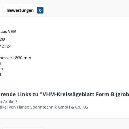
Bewertungen
0
t aus VHM
838
/ Z: 24
messer: Ø30 mm
m
mm
4
rende Links zu "VHM-Kreissägeblatt Form B (grob) -
 Artikel?
tikel von Hanse Spanntechnik GmbH & Co. KG