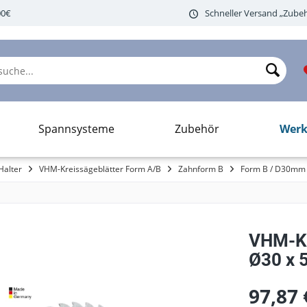
00€
Schneller Versand „Zubeh
Werk
Spannsysteme
Zubehör
Halter
VHM-Kreissägeblätter Form A/B
Zahnform B
Form B / D30mm
VHM-Kr
Ø30 x 5
97,87 