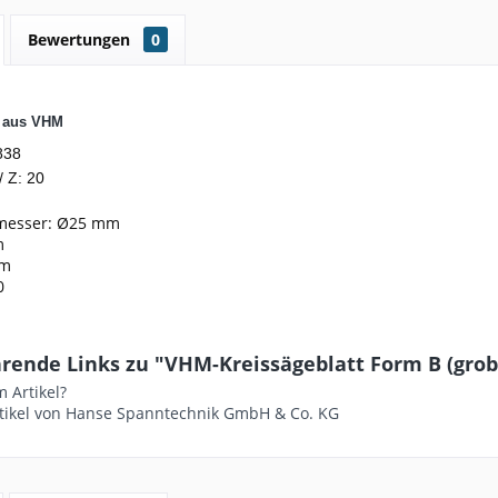
Bewertungen
0
t aus VHM
838
/ Z: 20
messer: Ø25 mm
m
mm
0
ende Links zu "VHM-Kreissägeblatt Form B (grob) -
 Artikel?
tikel von Hanse Spanntechnik GmbH & Co. KG