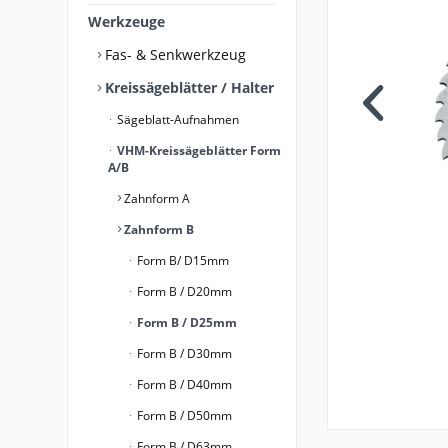
Werkzeuge
Fas- & Senkwerkzeug
Kreissägeblätter / Halter
Sägeblatt-Aufnahmen
VHM-Kreissägeblätter Form
A/B
Zahnform A
Zahnform B
Form B/ D15mm
Form B / D20mm
Form B / D25mm
Form B / D30mm
Form B / D40mm
Form B / D50mm
Form B / D63mm