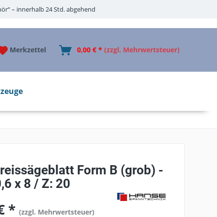
ör“ – innerhalb 24 Std. abgehend
Merkzettel
0,00 € *
(zzgl. Mehrwertsteuer)
zeuge
eissägeblatt Form B (grob) -
,6 x 8 / Z: 20
€ *
(zzgl. Mehrwertsteuer)