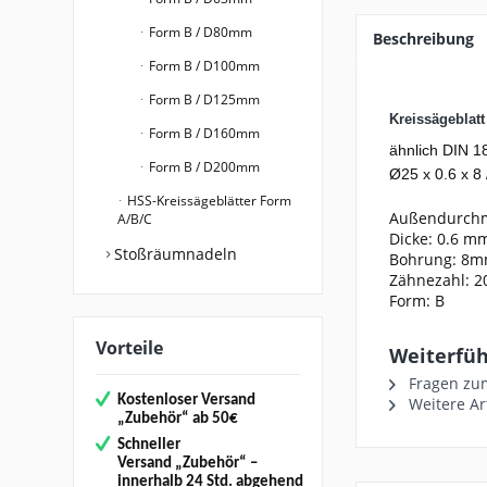
Form B / D80mm
Beschreibung
Form B / D100mm
Form B / D125mm
Kreissägeblat
Form B / D160mm
ähnlich DIN 1
Form B / D200mm
Ø25 x 0.6 x 8 
HSS-Kreissägeblätter Form
Außendurch
A/B/C
Dicke: 0.6 m
Stoßräumnadeln
Bohrung: 8
Zähnezahl: 2
Form: B
Vorteile
Weiterführ
Fragen zum
Kostenloser Versand
Weitere Ar
„
Zubehör“
ab 50€
Schneller
Versand
„Zubehör“
–
innerhalb 24 Std. abgehend