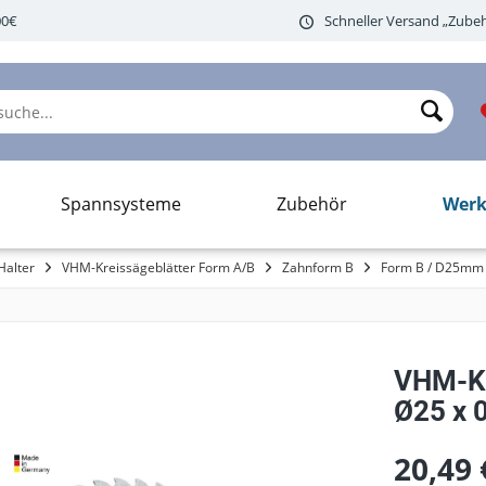
00€
Schneller Versand „Zubeh
Werk
Spannsysteme
Zubehör
Halter
VHM-Kreissägeblätter Form A/B
Zahnform B
Form B / D25mm
VHM-Kr
Ø25 x 0
20,49 