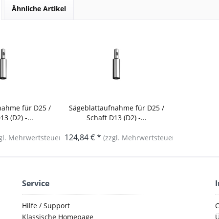
Ähnliche Artikel
nahme für D25 /
Sägeblattaufnahme für D25 /
3 (D2) -...
Schaft D13 (D2) -...
124,84 € *
gl. Mehrwertsteuer)
(zzgl. Mehrwertsteuer)
Service
Hilfe / Support
C
Klassische Homepage
Ü