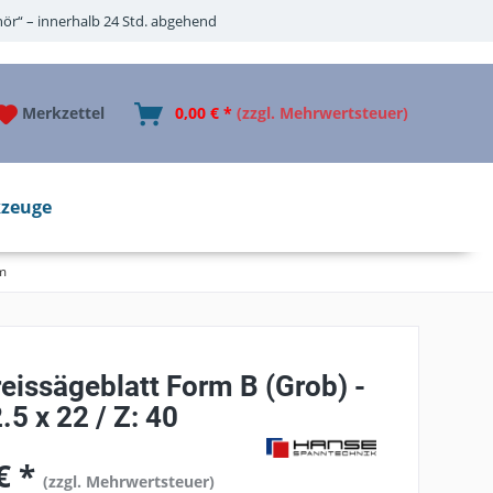
ör“ – innerhalb 24 Std. abgehend
Merkzettel
0,00 € *
(zzgl. Mehrwertsteuer)
zeuge
m
eissägeblatt Form B (Grob) -
.5 x 22 / Z: 40
€ *
(zzgl. Mehrwertsteuer)