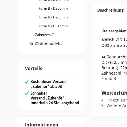
Form B / D200mm
Beschreibung
Form B / D250mm
Form B / D315mm
Kreissägeblat
Zahnform C
ähnlich DIN 1
Stoßräumnadeln
Ø80 x 2.5 x 22
Außendurch
Dicke: 2.5 m
Bohrung: 2
Vorteile
Zähnezahl: 4
Form: B
Kostenloser Versand
„
Zubehör“
ab 50€
Weiterführ
Schneller
Versand
„Zubehör“
–
Fragen zum
innerhalb 24 Std. abgehend
Weitere Ar
Informationen