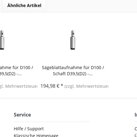
Ähnliche Artikel
ahme für D100 /
Sägeblattaufnahme für D100 /
9,5(D2) -...
Schaft D39,5(D2) -...
194,98 € *
gl. Mehrwertsteuer)
(zzgl. Mehrwertsteuer)
Service
Hilfe / Support
C
Klassische Homepage
Ü