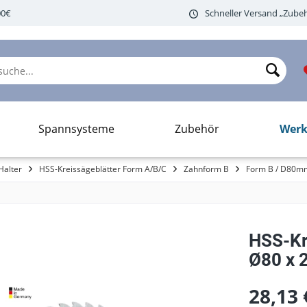
00€
Schneller Versand „Zubeh
Werk
Spannsysteme
Zubehör
Halter
HSS-Kreissägeblätter Form A/B/C
Zahnform B
Form B / D80m
HSS-Kr
Ø80 x 2
28,13 