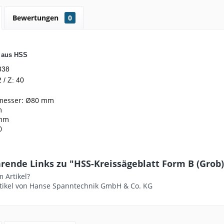
Bewertungen
0
t aus HSS
838
 / Z: 40
messer: Ø80 mm
m
2mm
0
ende Links zu "HSS-Kreissägeblatt Form B (Grob) - 
 Artikel?
tikel von Hanse Spanntechnik GmbH & Co. KG