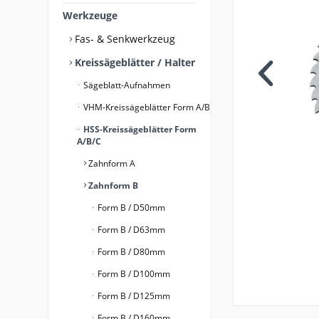
Werkzeuge
Fas- & Senkwerkzeug
Kreissägeblätter / Halter
Sägeblatt-Aufnahmen
VHM-Kreissägeblätter Form A/B
HSS-Kreissägeblätter Form
A/B/C
Zahnform A
Zahnform B
Form B / D50mm
Form B / D63mm
Form B / D80mm
Form B / D100mm
Form B / D125mm
Form B / D160mm