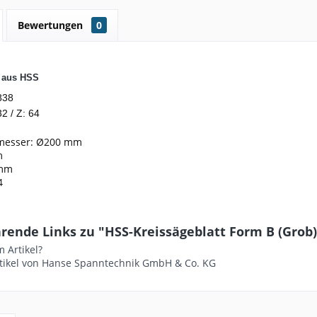
Bewertungen
0
t aus HSS
838
2 / Z: 64
messer: Ø200 mm
m
2mm
4
ende Links zu "HSS-Kreissägeblatt Form B (Grob) - 
 Artikel?
tikel von Hanse Spanntechnik GmbH & Co. KG