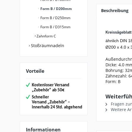
Form B / D200mm
Beschreibung
Form B / D250mm
Form B / D315mm
Kreissägeblat
Zahnform C
ähnlich DIN 1
Stoßräumnadeln
Ø200 x 4.0 x 3
Außendurch
Dicke: 4.0 m
Bohrung: 3
Vorteile
Zähnezahl: 6
Form: B
Kostenloser Versand
„
Zubehör“
ab 50€
Weiterführ
Schneller
Versand
„Zubehör“
–
Fragen zum
innerhalb 24 Std. abgehend
Weitere Ar
Informationen