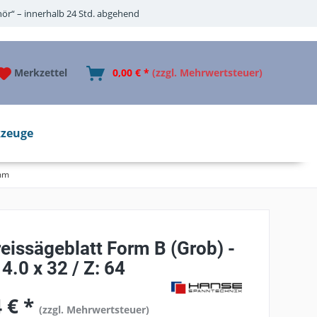
ör“ – innerhalb 24 Std. abgehend
Merkzettel
0,00 € *
(zzgl. Mehrwertsteuer)
zeuge
mm
eissägeblatt Form B (Grob) -
4.0 x 32 / Z: 64
 € *
(zzgl. Mehrwertsteuer)