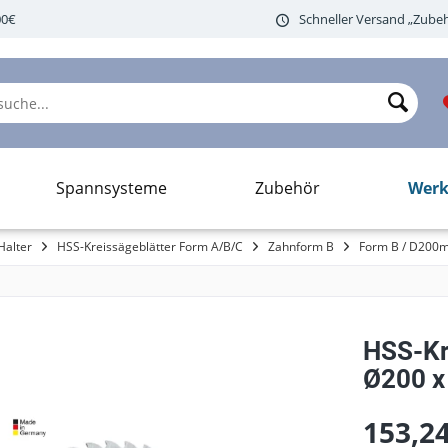
00€
Schneller Versand „Zubeh
Werk
Spannsysteme
Zubehör
Halter
HSS-Kreissägeblätter Form A/B/C
Zahnform B
Form B / D200
HSS-Kr
Ø200 x 
153,24