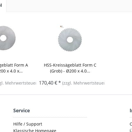
l
geblatt Form A
HSS-Kreissägeblatt Form C
200 x 4.0 x...
(Grob) - Ø200 x 4.0...
170,40 € *
gl. Mehrwertsteuer)
(zzgl. Mehrwertsteuer)
Service
Hilfe / Support
C
Klassische Homepage
Ü