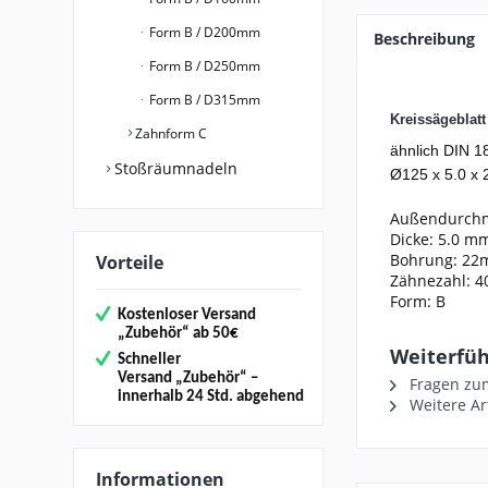
Form B / D200mm
Beschreibung
Form B / D250mm
Form B / D315mm
Kreissägeblat
Zahnform C
ähnlich DIN 1
Stoßräumnadeln
Ø125 x 5.0 x 2
Außendurch
Dicke: 5.0 m
Bohrung: 2
Vorteile
Zähnezahl: 4
Form: B
Kostenloser Versand
„
Zubehör“
ab 50€
Weiterführ
Schneller
Versand
„Zubehör“
–
Fragen zum
innerhalb 24 Std. abgehend
Weitere Ar
Informationen