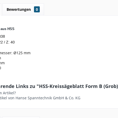
Bewertungen
0
t aus HSS
838
2 / Z: 40
messer: Ø125 mm
m
2mm
0
ende Links zu "HSS-Kreissägeblatt Form B (Grob) - 
 Artikel?
tikel von Hanse Spanntechnik GmbH & Co. KG