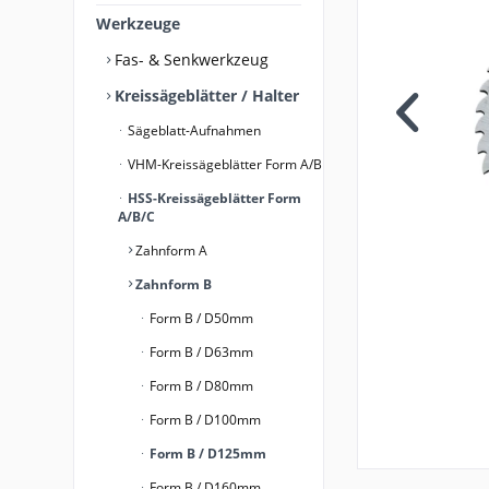
Werkzeuge
Fas- & Senkwerkzeug
Kreissägeblätter / Halter
Sägeblatt-Aufnahmen
VHM-Kreissägeblätter Form A/B
HSS-Kreissägeblätter Form
A/B/C
Zahnform A
Zahnform B
Form B / D50mm
Form B / D63mm
Form B / D80mm
Form B / D100mm
Form B / D125mm
Form B / D160mm