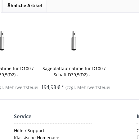
Ähnliche Artikel
ahme für D100 /
Sägeblattaufnahme für D100 /
9,5(D2) -...
Schaft D39,5(D2) -...
194,98 € *
gl. Mehrwertsteuer)
(zzgl. Mehrwertsteuer)
Service
Hilfe / Support
C
Klassische Homepage
Ü