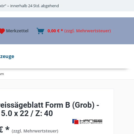
ör“ – innerhalb 24 Std. abgehend
Merkzettel
0,00 € *
(zzgl. Mehrwertsteuer)
zeuge
mm
eissägeblatt Form B (Grob) -
5.0 x 22 / Z: 40
€ *
(zzgl. Mehrwertsteuer)