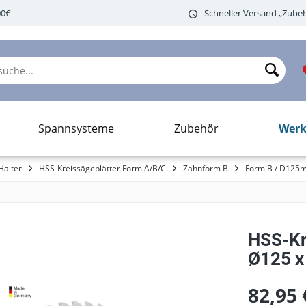
00€
Schneller Versand „Zubeh
Werk
Spannsysteme
Zubehör
Halter
HSS-Kreissägeblätter Form A/B/C
Zahnform B
Form B / D125
HSS-Kr
Ø125 x 
82,95 