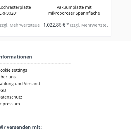
ochrasterplatte
Vakuumplatte mit
LRP3020"
mikroporöser Spannfläche
VMP3020
1.022,86 € *
1.485,00
(zzgl. Mehrwertsteuer)
(zzgl. Mehrwertsteuer)
Informationen
ookie settings
ber uns
ahlung und Versand
AGB
atenschutz
mpressum
ir versenden mit: