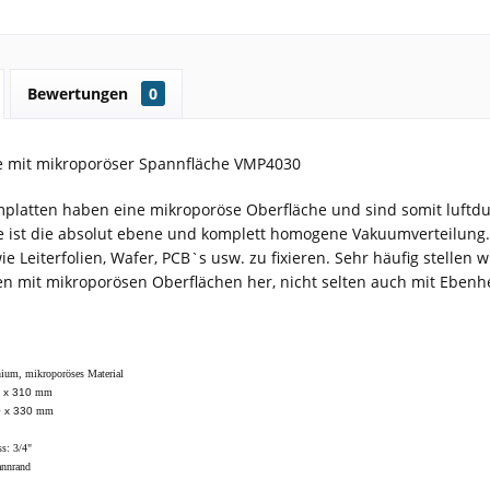
Bewertungen
0
 mit mikroporöser Spannfläche VMP4030
platten haben eine mikroporöse Oberfläche und sind somit luftdurc
 ist die absolut ebene und komplett homogene Vakuumverteilung.
ie Leiterfolien, Wafer, PCB`s usw. zu fixieren. Sehr häufig stellen
n mit mikroporösen Oberflächen her, nicht selten auch mit Eben
nium, mikroporöses Material
 x 310
mm
0 x 330
mm
s: 3/4
"
annrand