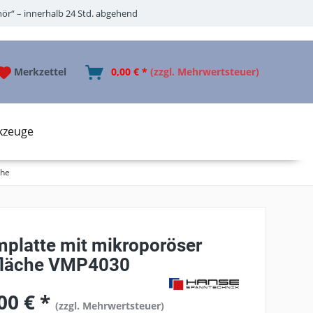
ör“ – innerhalb 24 Std. abgehend
Merkzettel
0,00 € *
(zzgl. Mehrwertsteuer)
kzeuge
che
platte mit mikroporöser
fläche VMP4030
00 € *
(zzgl. Mehrwertsteuer)