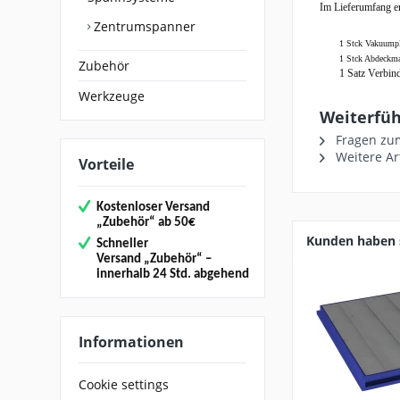
Im Lieferumfang en
Zentrumspanner
1 Stck Vakuump
1 Stck Abdeckma
Zubehör
1 Satz Verbin
Werkzeuge
Weiterfüh
Fragen zum
Weitere Ar
Vorteile
Kostenloser Versand
„
Zubehör“
ab 50€
Kunden haben s
Schneller
Versand
„Zubehör“
–
innerhalb 24 Std. abgehend
Informationen
Cookie settings