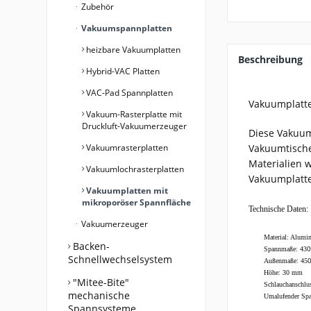
Zubehör
Vakuumspannplatten
heizbare Vakuumplatten
Beschreibung
Hybrid-VAC Platten
VAC-Pad Spannplatten
Vakuumplatte
Vakuum-Rasterplatte mit
Druckluft-Vakuumerzeuger
Diese Vakuum
Vakuumrasterplatten
Vakuumtische
Materialien w
Vakuumlochrasterplatten
Vakuumplatte
Vakuumplatten mit
mikroporöser Spannfläche
Technische Daten:
Vakuumerzeuger
Material: Alumi
Backen-
Spannmaße: 43
0
Schnellwechselsystem
Außenmaße: 45
Höhe: 30 mm
"Mitee-Bite"
Schlauchanschlus
mechanische
Umalufender Sp
Spannsysteme