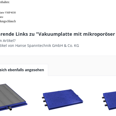
thalten:
latte VMP4030
tte
dungschlauch
rende Links zu "Vakuumplatte mit mikroporöser
 Artikel?
tikel von Hanse Spanntechnik GmbH & Co. KG
ich ebenfalls angesehen