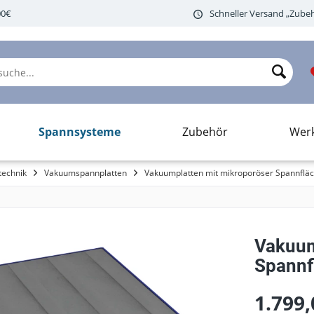
00€
Schneller Versand „Zubeh
Spannsysteme
Zubehör
Wer
echnik
Vakuumspannplatten
Vakuumplatten mit mikroporöser Spannflä
Vakuum
Spann
1.799,