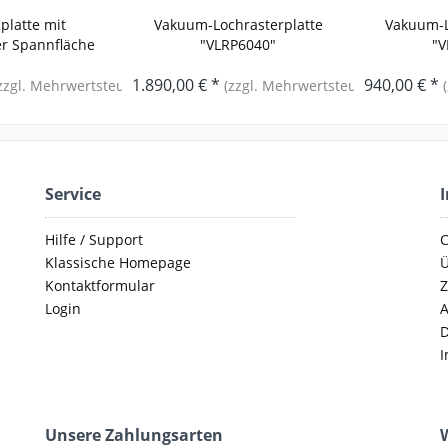
latte mit
Vakuum-Lochrasterplatte
Vakuum-L
r Spannfläche
"VLRP6040"
"V
P6040
1.890,00 € *
940,00 € *
zzgl. Mehrwertsteuer)
(zzgl. Mehrwertsteuer)
Service
Hilfe / Support
C
Klassische Homepage
Ü
Kontaktformular
Z
Login
D
I
Unsere Zahlungsarten
W