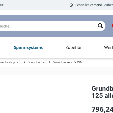
00€
Schneller Versand „Zubeh
Spannsysteme
Zubehör
Wer
lwechselsystem
Grundbacken
Grundbacken für WNT
Grundb
125 al
796,24