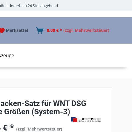
ör“ – innerhalb 24 Std. abgehend
Merkzettel
0,00 € *
(zzgl. Mehrwertsteuer)
kzeuge
acken-Satz für WNT DSG
le Größen (System-3)
 € *
(zzgl. Mehrwertsteuer)